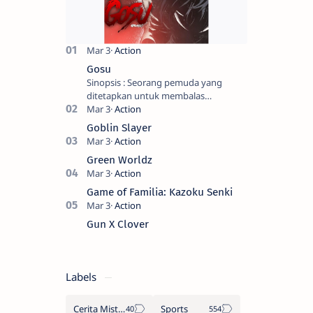
Gosu
Sinopsis : Seorang pemuda yang
ditetapkan untuk membalas
masternya, seorang seniman bela diri
kuat sekali yang dikhianati oleh anak
Goblin Slayer
buahn…
Green Worldz
Game of Familia: Kazoku Senki
Gun X Clover
Labels
Cerita Misteri
Sports