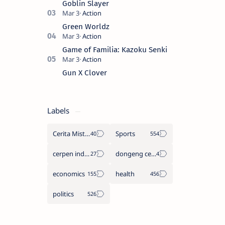
Goblin Slayer
buahn…
Green Worldz
Game of Familia: Kazoku Senki
Gun X Clover
Labels
Cerita Misteri
Sports
cerpen indonesia
dongeng cerita legenda
economics
health
politics