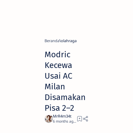
Beranda
olahraga
Modric
Kecewa
Usai AC
Milan
Disamakan
Pisa 2–2
6 months ago
3