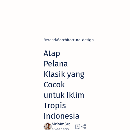
Beranda
architectural design
Atap
Pelana
Klasik yang
Cocok
untuk Iklim
Tropis
Indonesia
a year ago
2