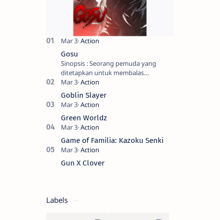
Gosu
Sinopsis : Seorang pemuda yang
ditetapkan untuk membalas
masternya, seorang seniman bela diri
kuat sekali yang dikhianati oleh anak
Goblin Slayer
buahn…
Green Worldz
Game of Familia: Kazoku Senki
Gun X Clover
Labels