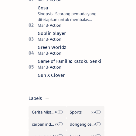
Gosu
Sinopsis : Seorang pemuda yang
ditetapkan untuk membalas
masternya, seorang seniman bela diri
kuat sekali yang dikhianati oleh anak
Goblin Slayer
buahn…
Green Worldz
Game of Familia: Kazoku Senki
Gun X Clover
Labels
Cerita Misteri
Sports
cerpen indonesia
dongeng cerita legenda