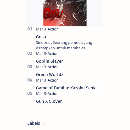
Gosu
Sinopsis : Seorang pemuda yang
ditetapkan untuk membalas
masternya, seorang seniman bela diri
kuat sekali yang dikhianati oleh anak
Goblin Slayer
buahn…
Green Worldz
Game of Familia: Kazoku Senki
Gun X Clover
Labels