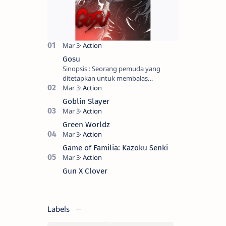
Gosu
Sinopsis : Seorang pemuda yang
ditetapkan untuk membalas
masternya, seorang seniman bela diri
kuat sekali yang dikhianati oleh anak
Goblin Slayer
buahn…
Green Worldz
Game of Familia: Kazoku Senki
Gun X Clover
Labels