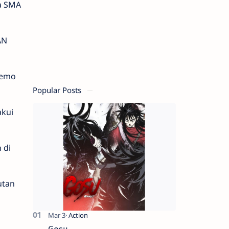
a SMA
AN
demo
Popular Posts
akui
 di
utan