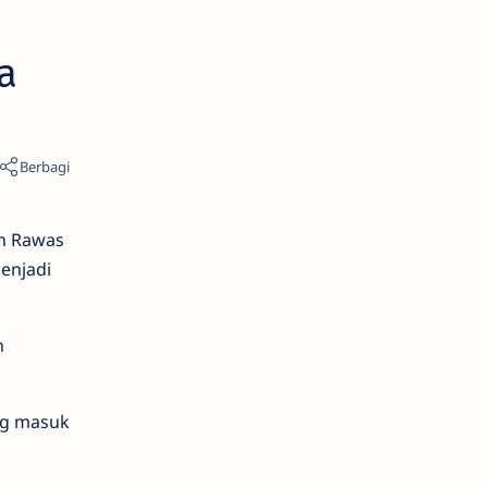
a
un Rawas
enjadi
n
ng masuk