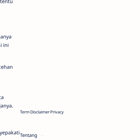
tentu
danya
 ini
cehan
ta
janya.
Term
Disclaimer
Privacy
yepakati
Tentang