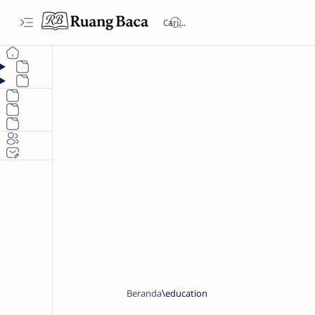
Beranda
education