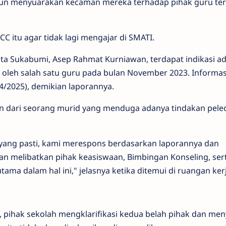
 pun menyuarakan kecaman mereka terhadap pihak guru ter
C itu agar tidak lagi mengajar di SMATI.
a Sukabumi, Asep Rahmat Kurniawan, terdapat indikasi a
 oleh salah satu guru pada bulan November 2023. Informasi
4/4/2025), demikian laporannya.
ran dari seorang murid yang menduga adanya tindakan pele
ang pasti, kami merespons berdasarkan laporannya dan
n melibatkan pihak keasiswaan, Bimbingan Konseling, ser
ama dalam hal ini," jelasnya ketika ditemui di ruangan ker
 pihak sekolah mengklarifikasi kedua belah pihak dan men