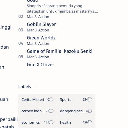
Gosu
Sinopsis : Seorang pemuda yang
ditetapkan untuk membalas masternya,
seorang seniman bela diri kuat sekali
yang dikhianati oleh anak buahn…
Goblin Slayer
inggi,
Green Worldz
 dan
Game of Familia: Kazoku Senki
Gun X Clover
an
Labels
buah
Cerita Misteri
Sports
cerpen indonesia
dongeng cerita legenda
perbaiki
economics
health
h-patah