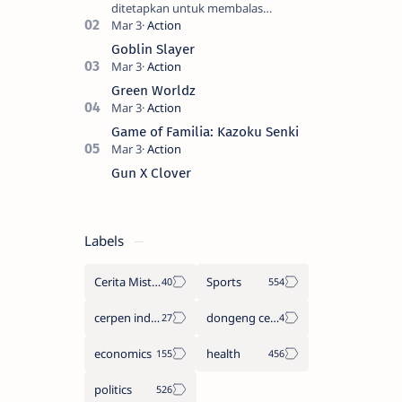
ditetapkan untuk membalas
masternya, seorang seniman bela diri
kuat sekali yang dikhianati oleh anak
Goblin Slayer
buahn…
Green Worldz
Game of Familia: Kazoku Senki
Gun X Clover
Labels
Cerita Misteri
Sports
cerpen indonesia
dongeng cerita legenda
economics
health
politics