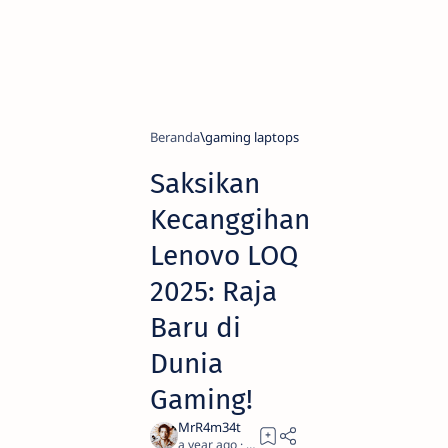
Beranda
gaming laptops
Saksikan
Kecanggihan
Lenovo LOQ
2025: Raja
Baru di
Dunia
Gaming!
a year ago
4