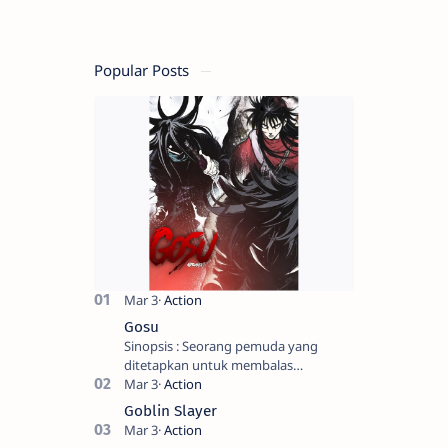
Popular Posts
Gosu
Sinopsis : Seorang pemuda yang
ditetapkan untuk membalas
masternya, seorang seniman bela diri
kuat sekali yang dikhianati oleh anak
Goblin Slayer
buahn…