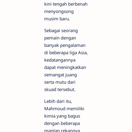
kini tengah berbenah
menyongsong
musim baru.
Sebagai seorang
pemain dengan
banyak pengalaman
di beberapa liga Asia,
kedatangannya
dapat meningkatkan
semangat juang
serta mutu dari
skuad tersebut.
Lebih dari itu,
Mahmoud memiliki
kimia yang bagus
dengan beberapa
mantan rekannya