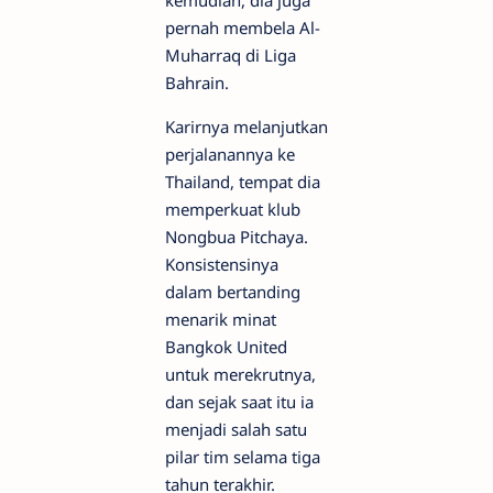
kemudian, dia juga
pernah membela Al-
Muharraq di Liga
Bahrain.
Karirnya melanjutkan
perjalanannya ke
Thailand, tempat dia
memperkuat klub
Nongbua Pitchaya.
Konsistensinya
dalam bertanding
menarik minat
Bangkok United
untuk merekrutnya,
dan sejak saat itu ia
menjadi salah satu
pilar tim selama tiga
tahun terakhir.