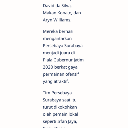
David da Silva,
Makan Konate, dan
Aryn Williams.
Mereka berhasil
mengantarkan
Persebaya Surabaya
menjadi juara di
Piala Gubernur Jatim
2020 berkat gaya
permainan ofensif
yang atraktif.
Tim Persebaya
Surabaya saat itu
turut dikokohkan
oleh pemain lokal
seperti Irfan Jaya,