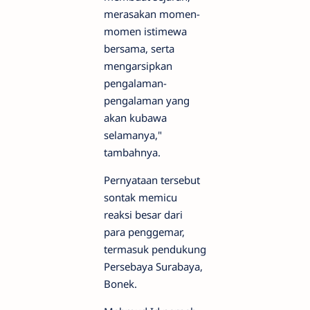
merasakan momen-
momen istimewa
bersama, serta
mengarsipkan
pengalaman-
pengalaman yang
akan kubawa
selamanya,"
tambahnya.
Pernyataan tersebut
sontak memicu
reaksi besar dari
para penggemar,
termasuk pendukung
Persebaya Surabaya,
Bonek.