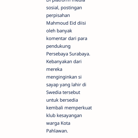
sosial, postingan
perpisahan
Mahmoud Eid diisi
oleh banyak
komentar dari para
pendukung
Persebaya Surabaya.
Kebanyakan dari
mereka
menginginkan si
sayap yang lahir di
Swedia tersebut
untuk bersedia
kembali memperkuat
klub kesayangan
warga Kota
Pahlawan.