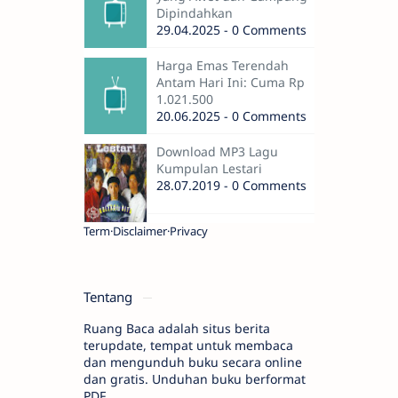
Dipindahkan
29.04.2025 - 0 Comments
Harga Emas Terendah
Antam Hari Ini: Cuma Rp
1.021.500
20.06.2025 - 0 Comments
Download MP3 Lagu
Kumpulan Lestari
28.07.2019 - 0 Comments
Term
Disclaimer
Privacy
Tentang
Ruang Baca adalah situs berita
terupdate, tempat untuk membaca
dan mengunduh buku secara online
dan gratis. Unduhan buku berformat
PDF