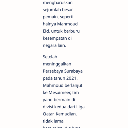
mengharuskan
sejumlah besar
pemain, seperti
halnya Mahmoud
Eid, untuk berburu
kesempatan di
negara lain.
Setelah
meninggalkan
Persebaya Surabaya
pada tahun 2021,
Mahmoud berlanjut
ke Mesaimeer, tim
yang bermain di
divisi kedua dari Liga
Qatar. Kemudian,
tidak lama