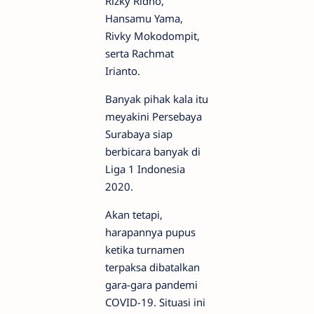
Rizky Ridho,
Hansamu Yama,
Rivky Mokodompit,
serta Rachmat
Irianto.
Banyak pihak kala itu
meyakini Persebaya
Surabaya siap
berbicara banyak di
Liga 1 Indonesia
2020.
Akan tetapi,
harapannya pupus
ketika turnamen
terpaksa dibatalkan
gara-gara pandemi
COVID-19. Situasi ini