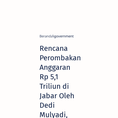
Beranda
government
Rencana
Perombakan
Anggaran
Rp 5,1
Triliun di
Jabar Oleh
Dedi
Mulyadi,