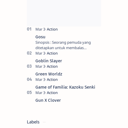
Gosu
Sinopsis : Seorang pemuda yang
ditetapkan untuk membalas
masternya, seorang seniman bela diri
kuat sekali yang dikhianati oleh anak
Goblin Slayer
buahn…
Green Worldz
Game of Familia: Kazoku Senki
Gun X Clover
Labels