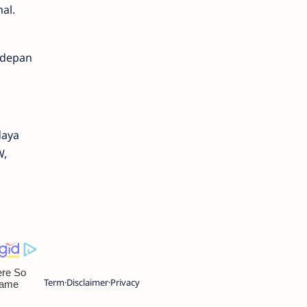
al.
 depan
daya
W,
Term
Disclaimer
Privacy