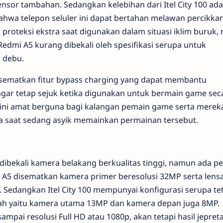
nsor tambahan. Sedangkan kelebihan dari Itel City 100 ad
ahwa telepon seluler ini dapat bertahan melawan percikkan
 proteksi ekstra saat digunakan dalam situasi iklim buruk, 
Redmi A5 kurang dibekali oleh spesifikasi serupa untuk
 debu.
h disematkan fitur bypass charging yang dapat membantu
gar tetap sejuk ketika digunakan untuk bermain game sec
i ini amat berguna bagi kalangan pemain game serta merek
da saat sedang asyik memainkan permainan tersebut.
ibekali kamera belakang berkualitas tinggi, namun ada p
mi A5 disematkan kamera primer beresolusi 32MP serta lens
 Sedangkan Itel City 100 mempunyai konfigurasi serupa te
dah yaitu kamera utama 13MP dan kamera depan juga 8MP.
ai resolusi Full HD atau 1080p, akan tetapi hasil jepreta