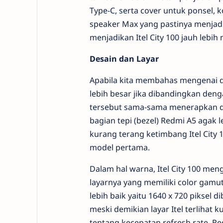
Type-C, serta cover untuk ponsel
speaker Max yang pastinya menjadi n
menjadikan Itel City 100 jauh lebi
Desain dan Layar
Apabila kita membahas mengenai des
lebih besar jika dibandingkan denga
tersebut sama-sama menerapkan de
bagian tepi (bezel) Redmi A5 agak l
kurang terang ketimbang Itel City 1
model pertama.
Dalam hal warna, Itel City 100 men
layarnya yang memiliki color gamu
lebih baik yaitu 1640 x 720 piksel 
meski demikian layar Itel terliha
tentang kecepatan refresh rate, Red