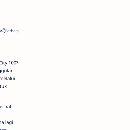
ity 100?
ggulan
melalui
ntuk
ernal
a
a lagi