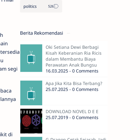
politics
Berita Rekomendasi
ah
main
Oki Setiana Dewi Berbagi
tersedia
Kisah Keberanian Ria Ricis
dalam Membantu Biaya
au
Perawatan Anak Bungsu
lam segi
16.03.2025 - 0 Comments
Apa Jika Kita Bisa Terbang?
25.07.2025 - 0 Comments
 baca
ulannya
DOWNLOAD NOVEL D E E
25.07.2019 - 0 Comments
it di
G-Dragon Cetak Sejarah, Jadi