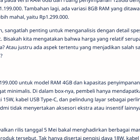
a pada versi RAM 6GB dan ruang penyimpanan 128GB den
.199.000. Tambahan lagi, ada variasi 8GB RAM yang ditaw
bih mahal, yaitu Rp1.299.000.
, sangatlah penting untuk menganalisis dengan detail spes
ut. Bisakah kita mengatakan bahwa harga yang relatif serup
 Atau justru ada aspek tertentu yang menjadikan salah s
?
.199.000 untuk model RAM 4GB dan kapasitas penyimpanan
gat minimalis. Di dalam box-nya, pembeli hanya mendapatk
i 15W, kabel USB Type-C, dan pelindung layar sebagai perl
dmi tidak menyertakan aksesori ekstra atau insentif lainn
dwalkan rilis tanggal 5 Mei bakal menghadirkan berbagai ma
oduk tersebut. Tak hanya disertai pengisi daya 18W, kabel