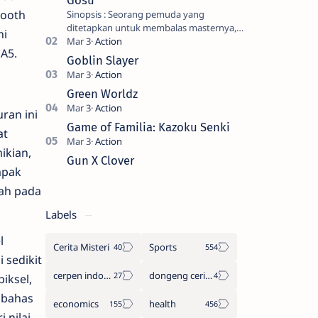
Gosu
tooth
Sinopsis : Seorang pemuda yang
ditetapkan untuk membalas masternya,
ni
seorang seniman bela diri kuat sekali
A5.
yang dikhianati oleh anak buahn…
Goblin Slayer
Green Worldz
ran ini
Game of Familia: Kazoku Senki
at
ikian,
Gun X Clover
mpak
dah pada
Labels
l
Cerita Misteri
Sports
 sedikit
cerpen indonesia
dongeng cerita legenda
iksel,
mbahas
economics
health
 nilai