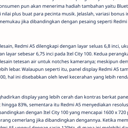
, konsumen pun akan menerima hadiah tambahan yaitu Blue
ilai plus buat para pecinta musik. Jelaslah, variasi bonus i
h memukau jika dibandingkan dengan pesaing seperti Redmi 
ain, Redmi A5 dilengkapi dengan layar seluas 6,8 inci, uku
n layar sebesar 6,75 inci pada Itel City 100. Kedua perangk
sain tetesan air untuk notches kameranya; meskipun dem
ebih lebar. Walaupun seperti itu, panel display Redmi A5 ta
00, hal ini disebabkan oleh level kecerahan yang lebih ren
ghadirkan display yang lebih cerah dan kontras berkat pane
t hingga 83%, sementara itu Redmi A5 menyediakan resolusi
dibandingkan dengan Itel City 100 yang mencapai 1600 x 720 p
t kurang cemerlang jika dibandingkan dengannya. Ketika me
mi A5 unggul dengan rasio 120Hz, di mana ini melebihi dari