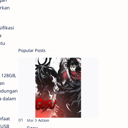
gan
arkan
ifikasi
a
atu
Popular Posts
 128GB,
an
indungan
ya dalam
nfaat
 USB