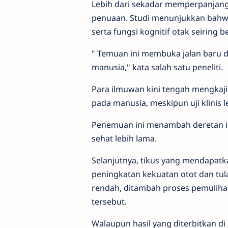
Lebih
dari
sekadar
memperpanjan
penuaan.
Studi
menunjukkan
bah
serta
fungsi
kognitif
otak
seiring
b
"
Temuan
ini
membuka
jalan
baru
manusia,"
kata
salah
satu
peneliti.
Para
ilmuwan
kini
tengah
mengkaj
pada
manusia,
meskipun
uji
klinis
l
Penemuan
ini
menambah
deretan
sehat
lebih
lama.
Selanjutnya, tikus yang mendapatk
peningkatan kekuatan otot dan tulan
rendah, ditambah proses pemulihan
tersebut.
Walaupun hasil yang diterbitkan di