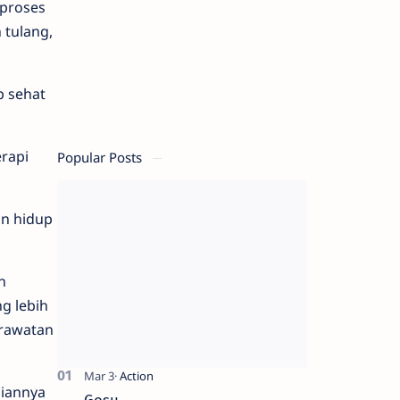
proses
n
tulang,
p
sehat
Popular Posts
erapi
an
hidup
n
ng lebih
erawatan
siannya