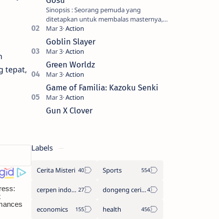
Gosu
Sinopsis : Seorang pemuda yang
ditetapkan untuk membalas masternya,
seorang seniman bela diri kuat sekali
yang dikhianati oleh anak buahn…
Goblin Slayer
n
Green Worldz
 tepat,
Game of Familia: Kazoku Senki
Gun X Clover
Labels
Cerita Misteri
Sports
cerpen indonesia
dongeng cerita legenda
economics
health