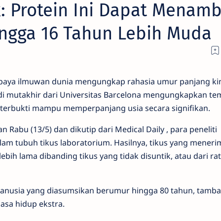
: Protein Ini Dapat Menam
ngga 16 Tahun Lebih Muda
paya
ilmuwan
dunia
mengungkap
rahasia
umur
panjang
ki
di
mutakhir
dari
Universitas
Barcelona
mengungkapkan
te
terbukti
mampu
memperpanjang
usia
secara
signifikan.
kan
Rabu (13/5)
dan
dikutip
dari
Medical
Daily
,
para
peneliti
lam
tubuh
tikus
laboratorium.
Hasilnya,
tikus
yang
meneri
lebih
lama
dibanding
tikus
yang
tidak
disuntik,
atau
dari
ra
anusia
yang
diasumsikan
berumur
hingga 80
tahun,
tamb
asa
hidup
ekstra.