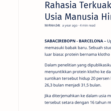
Rahasia Terkuak
Usia Manusia Hi
a year ago
4
SABACIREBOPN - BARCELONA –
U
memasuki
babak
baru.
Sebuah
stu
luar
biasa:
protein
bernama
klotho
Dalam
penelitian
yang
dipublikasi
menyuntikkan
protein
klotho
ke
da
suntikan
tersebut
hidup 20
persen
26,3
bulan
menjadi 31,5
bulan.
Jika
diterjemahkan
ke
dalam
usia
m
tersebut
setara
dengan 16
tahun
m