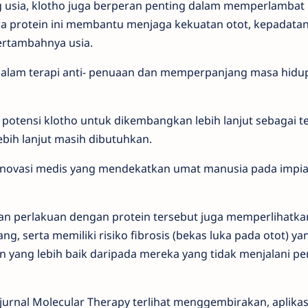
g
usia,
klotho
juga
berperan
penting
dalam
memperlambat
wa
protein
ini
membantu
menjaga
kekuatan
otot,
kepadata
ertambahnya
usia.
dalam
terapi
anti-
penuaan
dan
memperpanjang
masa
hidu
i
potensi
klotho
untuk
dikembangkan
lebih
lanjut
sebagai
t
ebih
lanjut
masih
dibutuhkan.
inovasi
medis
yang
mendekatkan
umat
manusia
pada
impi
an perlakuan dengan protein tersebut juga memperlihatka
g, serta memiliki risiko fibrosis (bekas luka pada otot) ya
 yang lebih baik daripada mereka yang tidak menjalani p
 jurnal Molecular Therapy terlihat menggembirakan, aplika