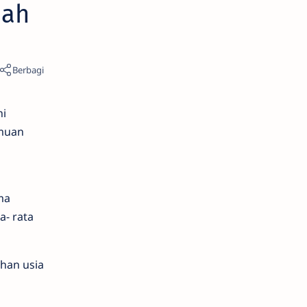
bah
ni
muan
ma
ta-
rata
ahan
usia