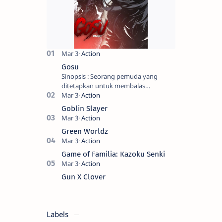
Gosu
Sinopsis : Seorang pemuda yang
ditetapkan untuk membalas
masternya, seorang seniman bela diri
kuat sekali yang dikhianati oleh anak
Goblin Slayer
buahn…
Green Worldz
Game of Familia: Kazoku Senki
Gun X Clover
Labels