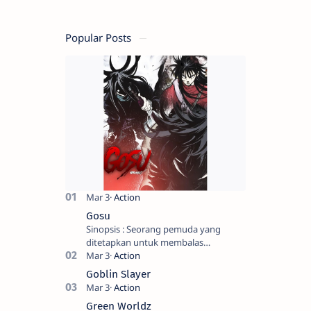
Popular Posts
Gosu
Sinopsis : Seorang pemuda yang
ditetapkan untuk membalas
masternya, seorang seniman bela diri
kuat sekali yang dikhianati oleh anak
Goblin Slayer
buahn…
Green Worldz