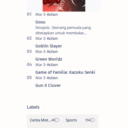
Gosu
Sinopsis : Seorang pemuda yang
ditetapkan untuk membalas
masternya, seorang seniman bela diri
kuat sekali yang dikhianati oleh anak
Goblin Slayer
buahn…
Green Worldz
Game of Familia: Kazoku Senki
Gun X Clover
Labels
Cerita Misteri
Sports