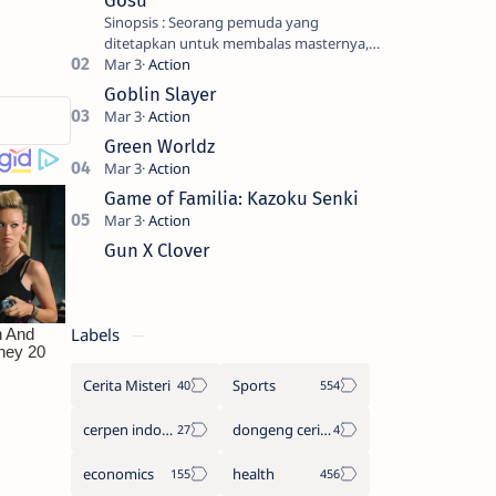
Gosu
Sinopsis : Seorang pemuda yang
ditetapkan untuk membalas masternya,
seorang seniman bela diri kuat sekali
yang dikhianati oleh anak buahn…
Goblin Slayer
Green Worldz
Game of Familia: Kazoku Senki
Gun X Clover
Labels
Cerita Misteri
Sports
cerpen indonesia
dongeng cerita legenda
economics
health