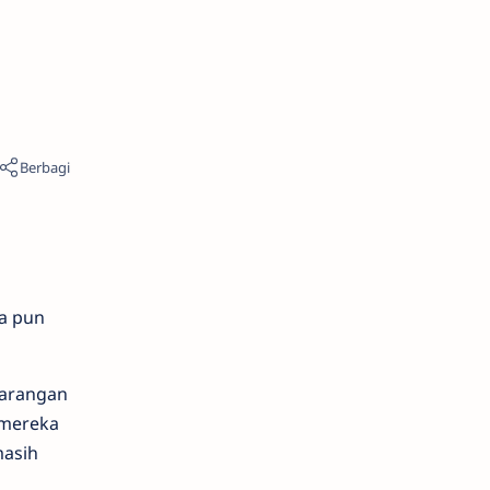
ka pun
barangan
 mereka
masih