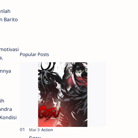
nlah
n Barito
motivasi
Popular Posts
a.
innya
ih
andra
Kondisi