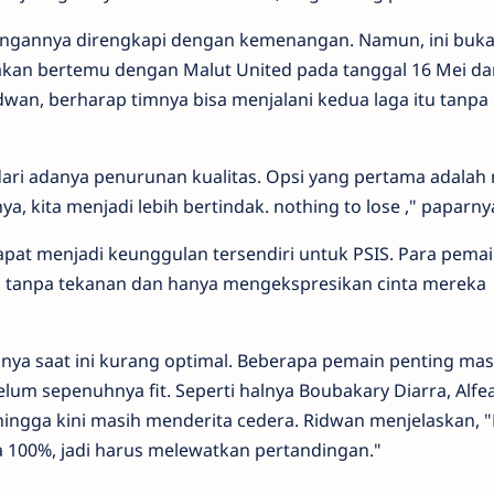
ingannya direngkapi dengan kemenangan. Namun, ini buka
akan bertemu dengan Malut United pada tanggal 16 Mei da
idwan, berharap timnya bisa menjalani kedua laga itu tanpa
dari adanya penurunan kualitas. Opsi yang pertama adalah 
ya, kita menjadi lebih bertindak. nothing to lose ," paparny
dapat menjadi keunggulan tersendiri untuk PSIS. Para pema
 tanpa tekanan dan hanya mengekspresikan cinta mereka
ya saat ini kurang optimal. Beberapa pemain penting mas
lum sepenuhnya fit. Seperti halnya Boubakary Diarra, Alfe
hingga kini masih menderita cedera. Ridwan menjelaskan, "
100%, jadi harus melewatkan pertandingan."