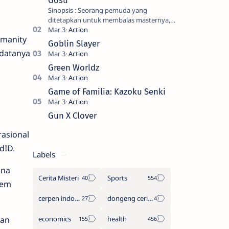
Gosu
Sinopsis : Seorang pemuda yang
ditetapkan untuk membalas masternya,
seorang seniman bela diri kuat sekali
umanity
yang dikhianati oleh anak buahn…
Goblin Slayer
 datanya
Green Worldz
Game of Familia: Kazoku Senki
Gun X Clover
rasional
dID.
Labels
una
Cerita Misteri
Sports
tem
cerpen indonesia
dongeng cerita legenda
economics
health
kan