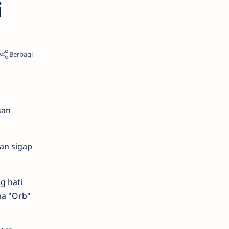
i
san
an sigap
g hati
ma "Orb"