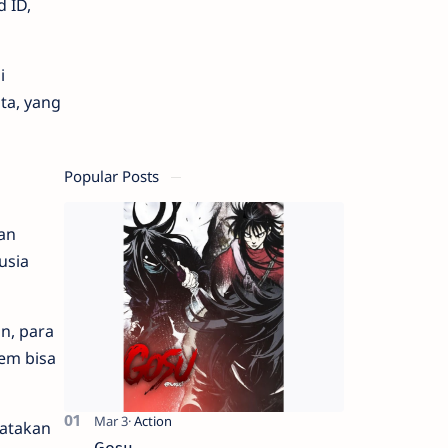
 ID,
i
ta, yang
Popular Posts
an
usia
n, para
em bisa
yatakan