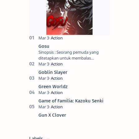
Gosu
Sinopsis : Seorang pemuda yang
ditetapkan untuk membalas
masternya, seorang seniman bela diri
kuat sekali yang dikhianati oleh anak
Goblin Slayer
buahn…
Green Worldz
Game of Familia: Kazoku Senki
Gun X Clover
Labels