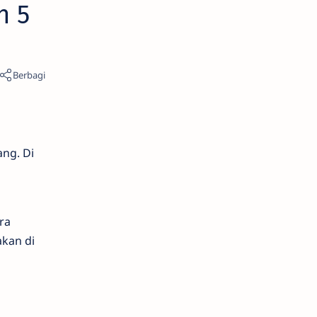
n 5
ang. Di
ra
akan di