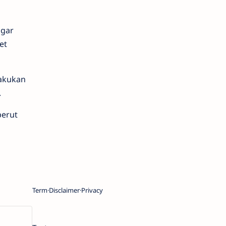
agar
et
Lakukan
.
perut
Term
Disclaimer
Privacy