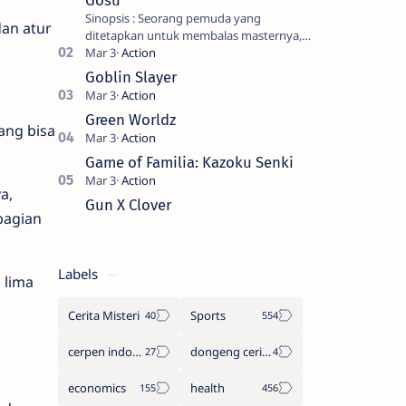
Gosu
Sinopsis : Seorang pemuda yang
dan atur
ditetapkan untuk membalas masternya,
seorang seniman bela diri kuat sekali
yang dikhianati oleh anak buahn…
Goblin Slayer
Green Worldz
yang bisa
Game of Familia: Kazoku Senki
a,
Gun X Clover
bagian
Labels
 lima
Cerita Misteri
Sports
cerpen indonesia
dongeng cerita legenda
economics
health