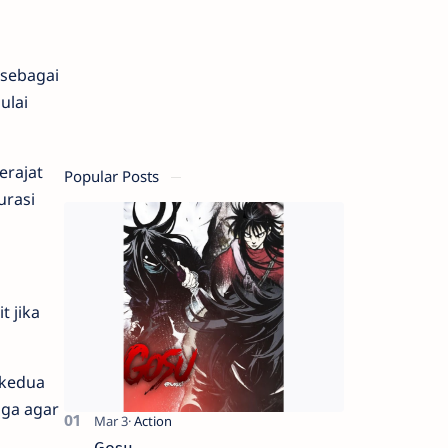
 sebagai
ulai
erajat
Popular Posts
urasi
t jika
 kedua
aga agar