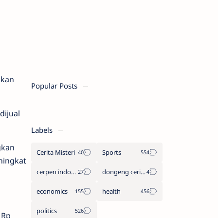
gkan
Popular Posts
dijual
Labels
gkan
Cerita Misteri
Sports
ningkat
cerpen indonesia
dongeng cerita legenda
economics
health
politics
 Rp