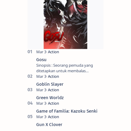
Gosu
Sinopsis : Seorang pemuda yang
ditetapkan untuk membalas
masternya, seorang seniman bela diri
kuat sekali yang dikhianati oleh anak
Goblin Slayer
buahn…
Green Worldz
Game of Familia: Kazoku Senki
Gun X Clover