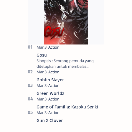
Gosu
Sinopsis : Seorang pemuda yang
ditetapkan untuk membalas
masternya, seorang seniman bela diri
kuat sekali yang dikhianati oleh anak
Goblin Slayer
buahn…
Green Worldz
Game of Familia: Kazoku Senki
Gun X Clover