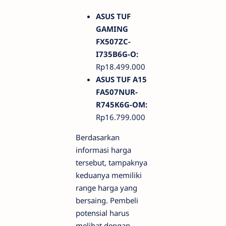
ASUS TUF
GAMING
FX507ZC-
I735B6G-O:
Rp18.499.000
ASUS TUF A15
FA507NUR-
R745K6G-OM:
Rp16.799.000
Berdasarkan
informasi harga
tersebut, tampaknya
keduanya memiliki
range harga yang
bersaing. Pembeli
potensial harus
melihat dengan