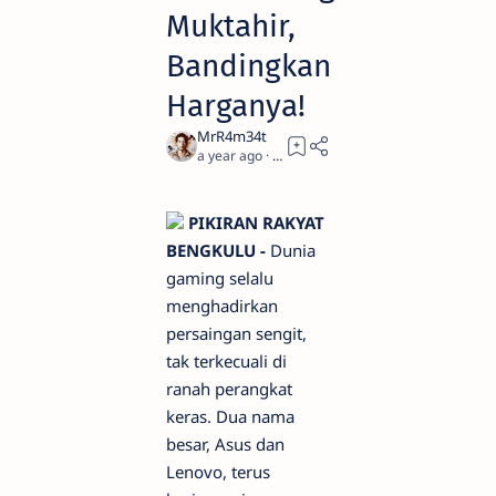
Muktahir,
Bandingkan
Harganya!
a year ago
5
PIKIRAN RAKYAT
BENGKULU -
Dunia
gaming
selalu
menghadirkan
persaingan sengit,
tak terkecuali di
ranah perangkat
keras. Dua nama
besar, Asus dan
Lenovo, terus