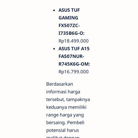
ASUS TUF
GAMING
FX507ZC-
I735B6G-O:
Rp18.499.000
ASUS TUF A15
FA507NUR-
R745K6G-OM:
Rp16.799.000
Berdasarkan
informasi harga
tersebut, tampaknya
keduanya memiliki
range harga yang
bersaing. Pembeli
potensial harus
melihat dengan