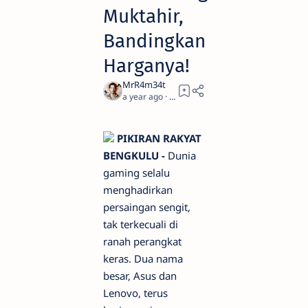
Muktahir,
Bandingkan
Harganya!
a year ago
5
PIKIRAN RAKYAT
BENGKULU -
Dunia
gaming
selalu
menghadirkan
persaingan sengit,
tak terkecuali di
ranah perangkat
keras. Dua nama
besar, Asus dan
Lenovo, terus