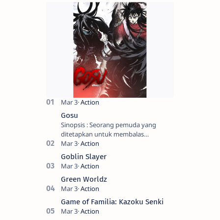
Gosu
Sinopsis : Seorang pemuda yang
ditetapkan untuk membalas
masternya, seorang seniman bela diri
kuat sekali yang dikhianati oleh anak
Goblin Slayer
buahn…
Green Worldz
Game of Familia: Kazoku Senki