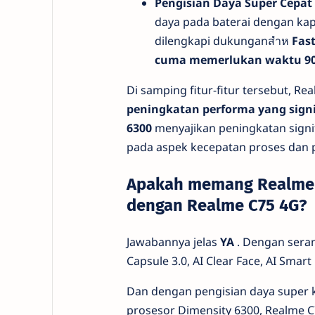
Pengisian Daya Super Cepat
daya pada baterai dengan kap
dilengkapi dukunganสำห
Fas
cuma memerlukan waktu 90
Di samping fitur-fitur tersebut, 
peningkatan performa yang sign
6300
menyajikan peningkatan signi
pada aspek kecepatan proses dan 
Apakah memang Realme 
dengan Realme C75 4G?
Jawabannya jelas
YA
. Dengan seran
Capsule 3.0, AI Clear Face, AI Sma
Dan dengan pengisian daya super k
prosesor Dimensity 6300, Realme 