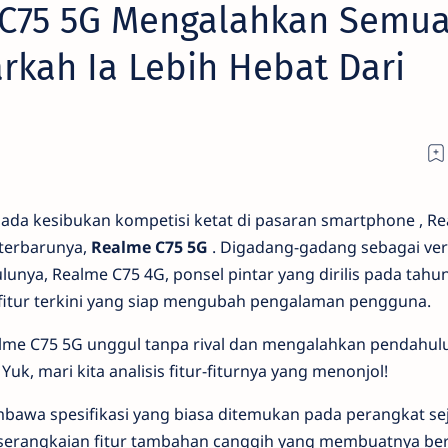
C75 5G Mengalahkan Semu
kah Ia Lebih Hebat Dari
ada kesibukan kompetisi ketat di pasaran
smartphone
, R
 terbarunya,
Realme C75 5G
. Digadang-gadang sebagai ver
lunya, Realme C75 4G, ponsel pintar yang dirilis pada tahu
r-fitur terkini yang siap mengubah pengalaman pengguna.
me C75 5G unggul tanpa rival dan mengalahkan pendahul
k, mari kita analisis fitur-fiturnya yang menonjol!
awa spesifikasi yang biasa ditemukan pada perangkat sej
i serangkaian fitur tambahan canggih yang membuatnya be