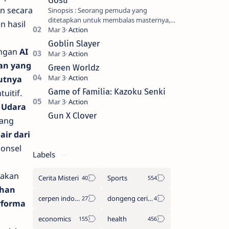
Gosu
an secara
Sinopsis : Seorang pemuda yang
ditetapkan untuk membalas masternya,
 hasil
seorang seniman bela diri kuat sekali
yang dikhianati oleh anak buahn…
Goblin Slayer
engan
AI
an yang
Green Worldz
utnya
Game of Familia: Kazoku Senki
uitif.
 Udara
Gun X Clover
rang
ir dari
ponsel
Labels
jakan
Cerita Misteri
Sports
han
cerpen indonesia
dongeng cerita legenda
rforma
economics
health