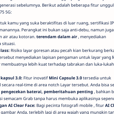
 generasi sebelumnya. Berikut adalah beberapa fitur unggu
75 5G:
tuk kamu yang suka beraktifitas di luar ruang, sertifikasi I
anannya. Perangkat ini bukan saja anti-debu, namun juga
n air atau kotoran.
terendam dalam air
, menyediakan
 situasi.
lass:
Risiko layar goresan atau pecah kian berkurang berk
tersebut menyediakan lapisan pengaman untuk layar yang
r
membuatnya lebih kuat terhadap tabrakan dan luka-lukah 
 kapsul 3.0:
Fitur inovatif
Mini Capsule 3.0
tersedia untuk
l secara
real-time
di area
notch
Layar tersebut. Anda bisa s
s pengecekan baterai, pemberitahuan penting
, bahkan b
asi semacam Grab tanpa harus membuka aplikasinya sepen
gan AI Clear Face:
Bagi pecinta fotografi
mobile
, fitur
AI C
ambar Anda, terlebih lagi di area wajah yang mungkin t