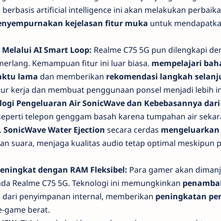
berbasis artificial intelligence ini akan melakukan perbaik
nyempurnakan kejelasan fitur muka
untuk mendapatkan
Melalui AI Smart Loop:
Realme C75 5G pun dilengkapi d
merlang. Kemampuan fitur ini luar biasa.
mempelajari bah
aktu lama
dan memberikan
rekomendasi langkah selanj
ur kerja dan membuat penggunaan ponsel menjadi lebih int
ogi Pengeluaran Air SonicWave dan Kebebasannya dari
 seperti telepon genggam basah karena tumpahan air seka
.
SonicWave Water Ejection
secara cerdas
mengeluarkan a
ran suara, menjaga kualitas audio tetap optimal meskipun 
ningkat dengan RAM Fleksibel:
Para
gamer
akan diman
da Realme C75 5G. Teknologi ini memungkinkan
penamba
B
dari penyimpanan internal, memberikan
peningkatan pe
-game berat.