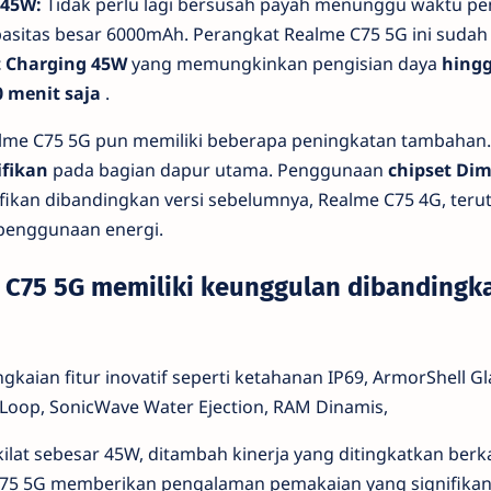
 45W:
Tidak perlu lagi bersusah payah menunggu waktu pe
asitas besar 6000mAh. Perangkat Realme C75 5G ini sudah
t Charging 45W
yang memungkinkan pengisian daya
hing
 menit saja
.
Realme C75 5G pun memiliki beberapa peningkatan tambahan.
ifikan
pada bagian dapur utama. Penggunaan
chipset Dim
fikan dibandingkan versi sebelumnya, Realme C75 4G, ter
penggunaan energi.
C75 5G memiliki keunggulan dibandingk
gkaian fitur inovatif seperti ketahanan IP69, ArmorShell Gl
rt Loop, SonicWave Water Ejection, RAM Dinamis,
ilat sebesar 45W, ditambah kinerja yang ditingkatkan berk
C75 5G memberikan pengalaman pemakaian yang signifika