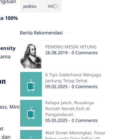
ngisian
politics
ga 100%
Berita Rekomendasi
PENEMU MESIN HITUNG
ensity
26.08.2019 - 0 Comments
utama
6 Tips Sederhana Menjaga
an
Jantung Tetap Sehat
09.02.2025 - 0 Comments
Kelapa Jatuh, Rusaknya
ass, Mini
Rumah Nenek Esih di
Pangandaran
05.05.2025 - 0 Comments
at
Wall Street Meningkat, Pasar
n dan
Fokus pada Data Inflasi AS