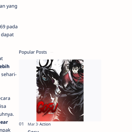
lan yang
P69 pada
 dapat
Popular Posts
at
lebih
sehari-
ecara
isa
uhnya.
lear
ampak