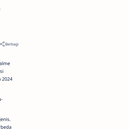
a
ealme
si
n 2024
u-
enis.
rbeda