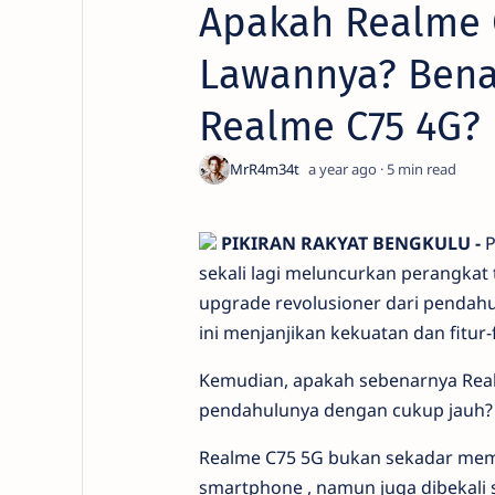
Apakah Realme 
Lawannya? Benar
Realme C75 4G?
a year ago
5
PIKIRAN RAKYAT BENGKULU -
P
sekali lagi meluncurkan perangkat
upgrade
revolusioner dari pendahu
ini menjanjikan kekuatan dan fitu
Kemudian, apakah sebenarnya Real
pendahulunya dengan cukup jauh? Yu
Realme C75 5G bukan sekadar memb
smartphone
, namun juga dibekal