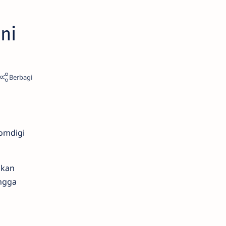
ni
komdigi
ukan
ingga