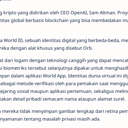
 kripto yang didirikan oleh CEO OpenAI, Sam Altman. Proye
titas global berbasis blockchain yang bisa membedakan m
World ID, sebuah identitas digital yang berbeda-beda, mel
eka dengan alat khusus yang disebut Orb.
t dari logam dengan teknologi canggih yang dapat mencat
i biometriks tersebut selanjutnya dipakai untuk menghasi
pan dalam aplikasi World App. Identitas dunia virtual ini di
sebagai metode verifikasi oleh para pemakain saat mengg
ejaring sosial maupun aplikasi pertemuan, sekaligus meli
takan detail pribadi semacam nama ataupun alamat surel.
mereka tidak menyimpan gambar lengkap dari retina pem
daknyamanan tentang masalah privasi masih ada.