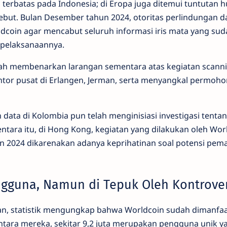
terbatas pada Indonesia; di Eropa juga ditemui tuntutan
ebut. Bulan Desember tahun 2024, otoritas perlindungan da
coin agar mencabut seluruh informasi iris mata yang sud
pelaksanaannya.
ah membenarkan larangan sementara atas kegiatan scann
ntor pusat di Erlangen, Jerman, serta menyangkal permoh
ata di Kolombia pun telah menginisiasi investigasi tentan
ntara itu, di Hong Kong, kegiatan yang dilakukan oleh Wor
un 2024 dikarenakan adanya keprihatinan soal potensi pem
ngguna, Namun di Tepuk Oleh Kontrover
n, statistik mengungkap bahwa Worldcoin sudah dimanfa
i antara mereka, sekitar 9,2 juta merupakan pengguna unik y