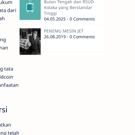
Buton Tengah dan RSUD
 hukum
Kolaka yang Berstandar
ta dari
Tinggi
ah
04.05.2025 - 0 Comments
PENEMU MESIN JET
26.08.2019 - 0 Comments
ing
onan
g tata
ldcoin
anfaatan
si
atkan
ang telah