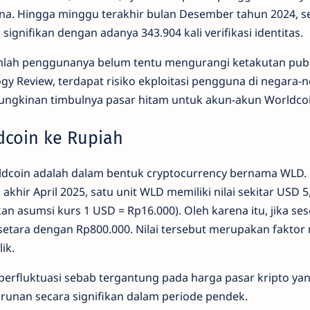
a. Hingga minggu terakhir bulan Desember tahun 2024, se
ignifikan dengan adanya 343.904 kali verifikasi identitas.
lah penggunanya belum tentu mengurangi ketakutan publ
y Review, terdapat risiko ekploitasi pengguna di negara-
gkinan timbulnya pasar hitam untuk akun-akun Worldcoi
dcoin ke Rupiah
ldcoin adalah dalam bentuk cryptocurrency bernama WLD.
hir April 2025, satu unit WLD memiliki nilai sekitar USD 5
n asumsi kurs 1 USD = Rp16.000). Oleh karena itu, jika se
setara dengan Rp800.000. Nilai tersebut merupakan faktor
ik.
berfluktuasi sebab tergantung pada harga pasar kripto yan
unan secara signifikan dalam periode pendek.