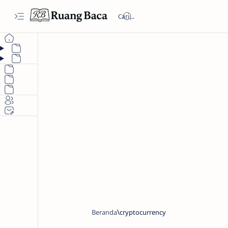
Beranda
cryptocurrency