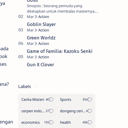
Gosu
aya
Sinopsis : Seorang pemuda yang
ditetapkan untuk membalas masternya,
seorang seniman bela diri kuat sekali
yang dikhianati oleh anak buahn…
Goblin Slayer
Green Worldz
pada
Game of Familia: Kazoku Senki
epok
ses
Gun X Clover
ana?
Labels
Cerita Misteri
Sports
cerpen indonesia
dongeng cerita legenda
dengan
economics
health