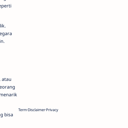
perti
ik.
negara
n.
, atau
seorang
 menarik
Term
Disclaimer
Privacy
g bisa