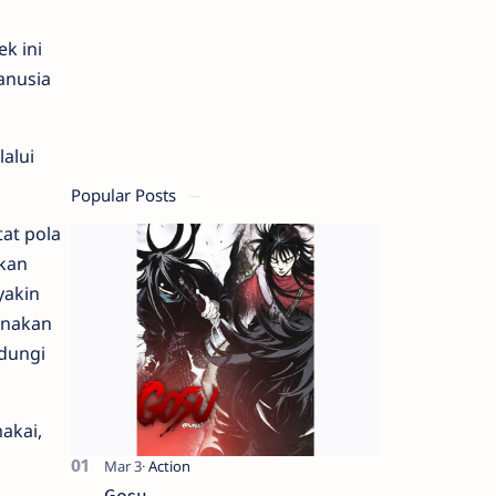
k ini
anusia
alui
Popular Posts
at pola
lkan
yakin
unakan
ndungi
akai,