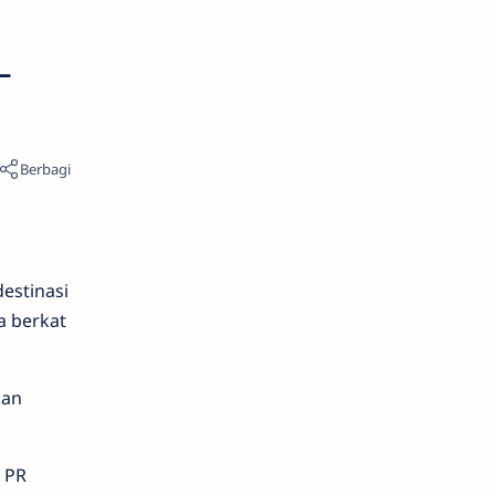
-
estinasi
a berkat
gan
t PR