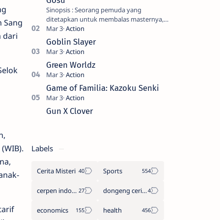
Gosu
ng
Sinopsis : Seorang pemuda yang
ditetapkan untuk membalas masternya,
n Sang
seorang seniman bela diri kuat sekali
 dari
yang dikhianati oleh anak buahn…
Goblin Slayer
Green Worldz
Selok
Game of Familia: Kazoku Senki
Gun X Clover
h,
 (WIB).
Labels
na,
Cerita Misteri
Sports
anak-
cerpen indonesia
dongeng cerita legenda
arif
economics
health