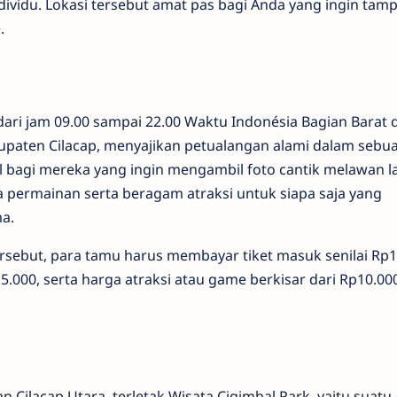
dividu. Lokasi tersebut amat pas bagi Anda yang ingin tamp
.
 dari jam 09.00 sampai 22.00 Waktu Indonésia Bagian Barat d
upaten Cilacap, menyajikan petualangan alami dalam sebu
l bagi mereka yang ingin mengambil foto cantik melawan l
rea permainan serta beragam atraksi untuk siapa saja yang
a.
ersebut, para tamu harus membayar tiket masuk senilai Rp1
15.000, serta harga atraksi atau game berkisar dari Rp10.0
n Cilacap Utara, terletak Wisata Cigimbal Park, yaitu suatu