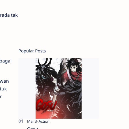
rada tak
Popular Posts
ebagai
awan
ntuk
r