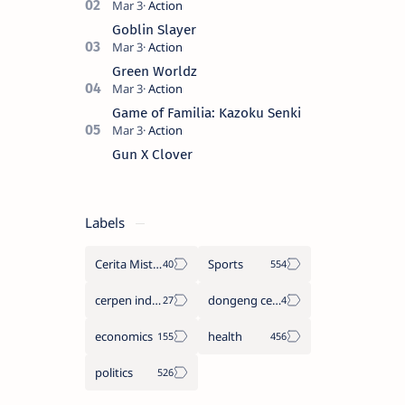
masternya, seorang seniman bela diri
kuat sekali yang dikhianati oleh anak
Goblin Slayer
buahn…
Green Worldz
Game of Familia: Kazoku Senki
Gun X Clover
Labels
Cerita Misteri
Sports
cerpen indonesia
dongeng cerita legenda
economics
health
politics