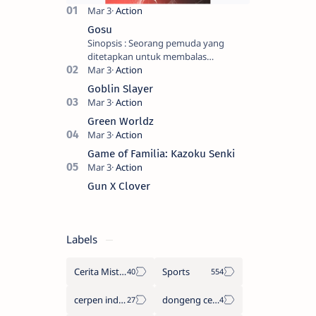
Gosu
Sinopsis : Seorang pemuda yang
ditetapkan untuk membalas
masternya, seorang seniman bela diri
kuat sekali yang dikhianati oleh anak
Goblin Slayer
buahn…
Green Worldz
Game of Familia: Kazoku Senki
Gun X Clover
Labels
Cerita Misteri
Sports
cerpen indonesia
dongeng cerita legenda