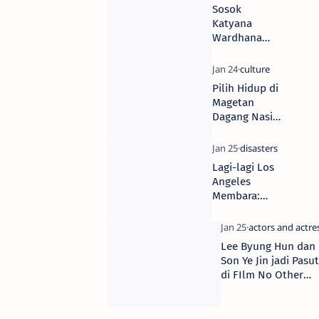
Laut,Rocky
Sosok
Gerung:
Katyana
Sinyal
Wardhana
Prabowo-
andamp
Jokowi Tak
Katrina
Nyambung
Wardhana
Lagi
Pilih Hidup di
Anak
Magetan
Widiyanti
Dagang Nasi
Putri
dan Sayur, Isa
Wardhana,1
Bajaj Bantah
Dinikahi
Tudingan
Anak
Lagi-lagi Los
Bangkrut,
Pengusaha
Angeles
Ogah
Membara:
Tenggelam di
Kebakaran
Dunia
“Hughes”
Entertainment
Muncul,
Lee Byung Hun dan
Ribuan
Son Ye Jin jadi Pasut
Warga
di FIlm No Other
Dievakuasi
Choice, Potret
Keduanya Curi
Perhatian