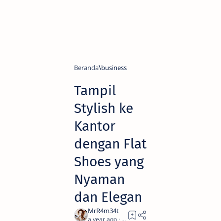
Beranda
business
Tampil
Stylish ke
Kantor
dengan Flat
Shoes yang
Nyaman
dan Elegan
a year ago
2