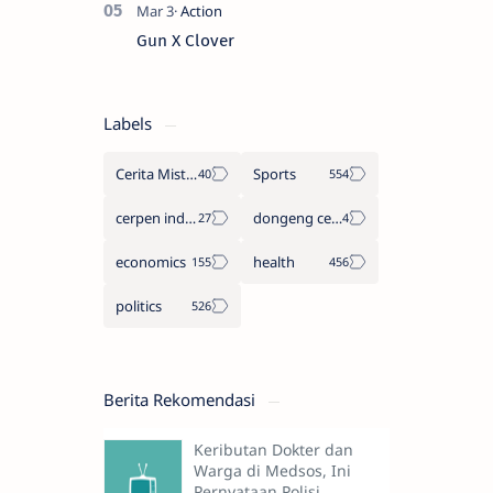
Gun X Clover
Labels
Cerita Misteri
Sports
cerpen indonesia
dongeng cerita legenda
economics
health
politics
Berita Rekomendasi
Keributan Dokter dan
Warga di Medsos, Ini
Pernyataan Polisi