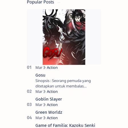
Popular Posts
Gosu
Sinopsis : Seorang pemuda yang
ditetapkan untuk membalas
masternya, seorang seniman bela diri
kuat sekali yang dikhianati oleh anak
Goblin Slayer
buahn…
Green Worldz
Game of Familia: Kazoku Senki