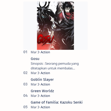
Gosu
Sinopsis : Seorang pemuda yang
ditetapkan untuk membalas
masternya, seorang seniman bela diri
kuat sekali yang dikhianati oleh anak
Goblin Slayer
buahn…
Green Worldz
Game of Familia: Kazoku Senki