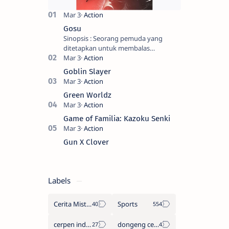
Gosu
Sinopsis : Seorang pemuda yang
ditetapkan untuk membalas
masternya, seorang seniman bela diri
kuat sekali yang dikhianati oleh anak
Goblin Slayer
buahn…
Green Worldz
Game of Familia: Kazoku Senki
Gun X Clover
Labels
Cerita Misteri
Sports
cerpen indonesia
dongeng cerita legenda