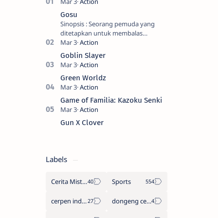
Gosu
Sinopsis : Seorang pemuda yang
ditetapkan untuk membalas
masternya, seorang seniman bela diri
kuat sekali yang dikhianati oleh anak
Goblin Slayer
buahn…
Green Worldz
Game of Familia: Kazoku Senki
Gun X Clover
Labels
Cerita Misteri
Sports
cerpen indonesia
dongeng cerita legenda