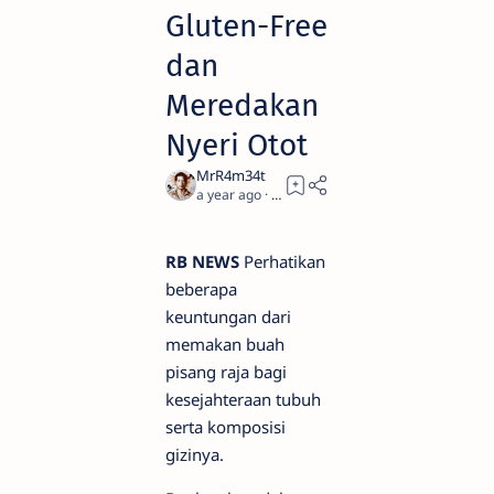
Gluten-Free
dan
Meredakan
Nyeri Otot
a year ago
3
RB NEWS
Perhatikan
beberapa
keuntungan dari
memakan buah
pisang raja bagi
kesejahteraan tubuh
serta komposisi
gizinya.