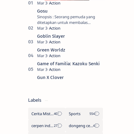
Gosu
Sinopsis : Seorang pemuda yang
ditetapkan untuk membalas
masternya, seorang seniman bela diri
kuat sekali yang dikhianati oleh anak
Goblin Slayer
buahn…
Green Worldz
Game of Familia: Kazoku Senki
Gun X Clover
Labels
Cerita Misteri
Sports
cerpen indonesia
dongeng cerita legenda