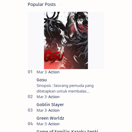
Popular Posts
Gosu
Sinopsis : Seorang pemuda yang
ditetapkan untuk membalas
masternya, seorang seniman bela diri
kuat sekali yang dikhianati oleh anak
Goblin Slayer
buahn…
Green Worldz
Game of Familia: Kazoku Senki