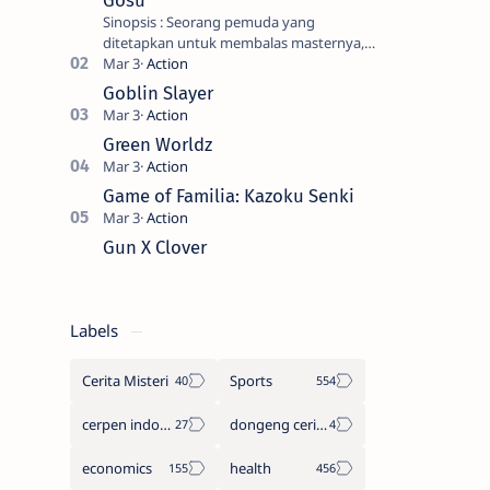
Gosu
Sinopsis : Seorang pemuda yang
ditetapkan untuk membalas masternya,
seorang seniman bela diri kuat sekali
yang dikhianati oleh anak buahn…
Goblin Slayer
Green Worldz
Game of Familia: Kazoku Senki
Gun X Clover
Labels
Cerita Misteri
Sports
cerpen indonesia
dongeng cerita legenda
economics
health