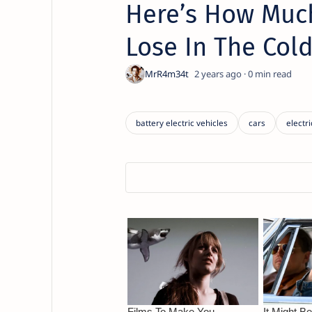
Here’s How Muc
Lose In The Col
2 years ago
0