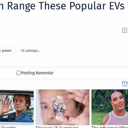
h Range These Popular EVs
d