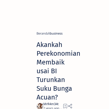
Beranda
business
Akankah
Perekonomian
Membaik
usai BI
Turunkan
Suku Bunga
Acuan?
2 years ago
6