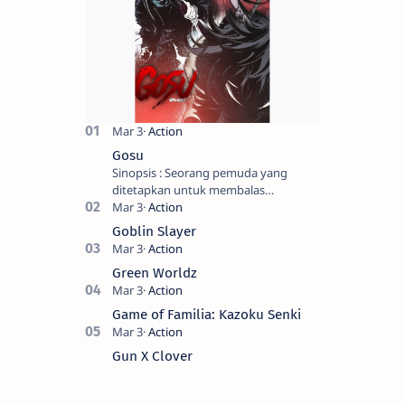
Gosu
Sinopsis : Seorang pemuda yang
ditetapkan untuk membalas
masternya, seorang seniman bela diri
kuat sekali yang dikhianati oleh anak
Goblin Slayer
buahn…
Green Worldz
Game of Familia: Kazoku Senki
Gun X Clover