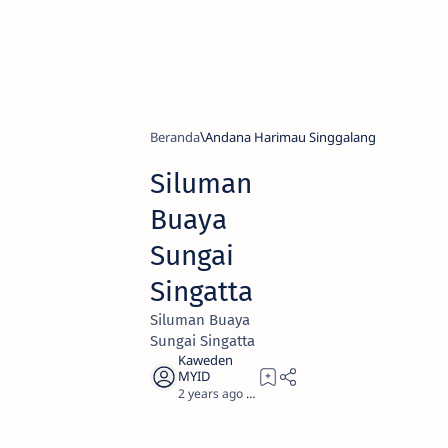
Beranda
Andana Harimau Singgalang
Siluman
Buaya
Sungai
Singatta
Siluman Buaya
Sungai Singatta
2 years ago
46