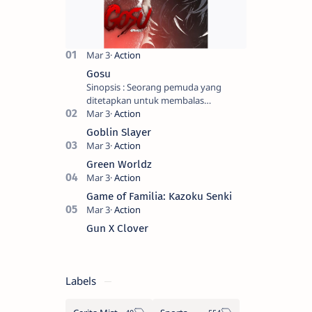
Gosu
Sinopsis : Seorang pemuda yang
ditetapkan untuk membalas
masternya, seorang seniman bela diri
kuat sekali yang dikhianati oleh anak
Goblin Slayer
buahn…
Green Worldz
Game of Familia: Kazoku Senki
Gun X Clover
Labels