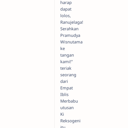
harap
dapat
lolos,
Ranujelaga!
Serahkan
Pramudya
Wisnutama
ke
tangan
kami!"
teriak
seorang
dari
Empat
Iblis
Merbabu
utusan
Ki
Reksogeni
itu