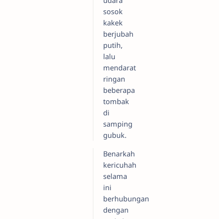
udara
sosok
kakek
berjubah
putih,
lalu
mendarat
ringan
beberapa
tombak
di
samping
gubuk.
Benarkah
kericuhah
selama
ini
berhubungan
dengan