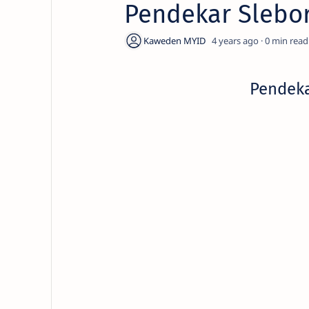
Pendekar Slebor
4 years ago
0
Pendeka