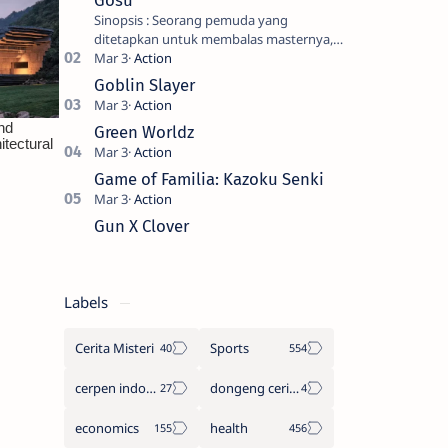
Gosu
Sinopsis : Seorang pemuda yang
ditetapkan untuk membalas masternya,
seorang seniman bela diri kuat sekali
yang dikhianati oleh anak buahn…
Goblin Slayer
Green Worldz
Game of Familia: Kazoku Senki
Gun X Clover
Labels
Cerita Misteri
Sports
cerpen indonesia
dongeng cerita legenda
economics
health