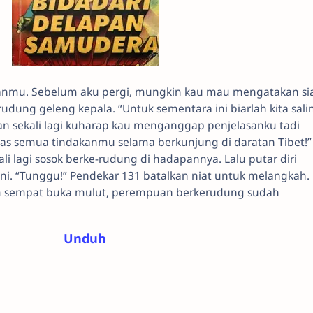
asanmu. Sebelum aku pergi, mungkin kau mau mengatakan si
dung geleng kepala. “Untuk sementara ini biarlah kita sali
an sekali lagi kuharap kau menganggap penjelasanku tadi
atas semua tindakanmu selama berkunjung di daratan Tibet!”
i lagi sosok berke-rudung di hadapannya. Lalu putar diri
ni. “Tunggu!” Pendekar 131 batalkan niat untuk melangkah. 
um sempat buka mulut, perempuan berkerudung sudah
Unduh