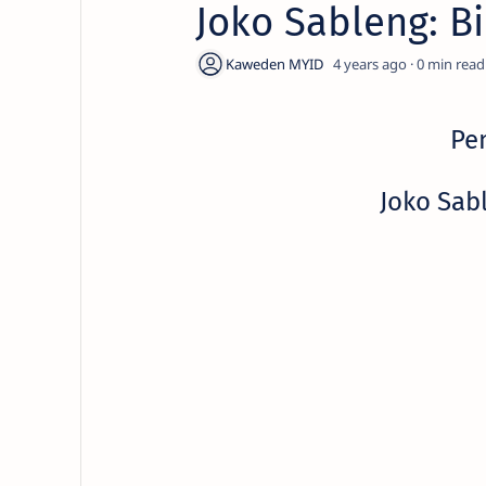
Joko Sableng: B
4 years ago
0
Pe
Joko Sab