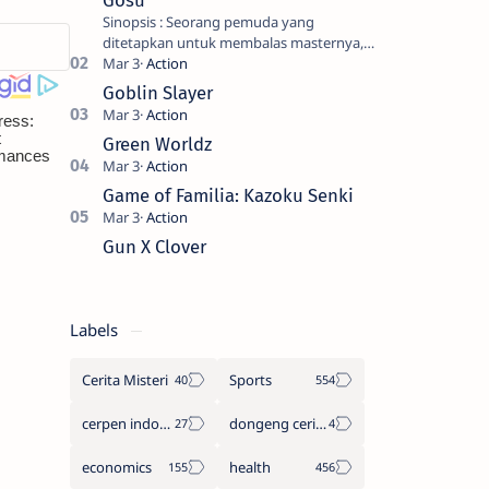
Gosu
Sinopsis : Seorang pemuda yang
ditetapkan untuk membalas masternya,
seorang seniman bela diri kuat sekali
yang dikhianati oleh anak buahn…
Goblin Slayer
Green Worldz
Game of Familia: Kazoku Senki
Gun X Clover
Labels
Cerita Misteri
Sports
cerpen indonesia
dongeng cerita legenda
economics
health