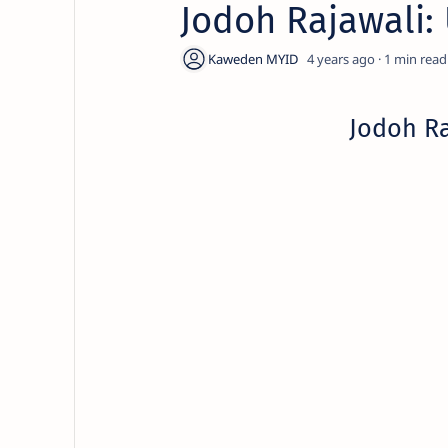
Jodoh Rajawali:
4 years ago
1
Jodoh Ra