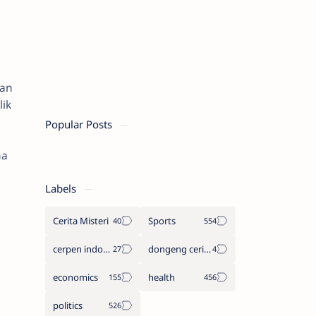
kan
ik
Popular Posts
na
Labels
Cerita Misteri
Sports
cerpen indonesia
dongeng cerita legenda
economics
health
politics