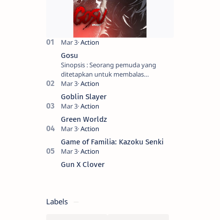
Gosu
Sinopsis : Seorang pemuda yang
ditetapkan untuk membalas
masternya, seorang seniman bela diri
kuat sekali yang dikhianati oleh anak
Goblin Slayer
buahn…
Green Worldz
Game of Familia: Kazoku Senki
Gun X Clover
Labels