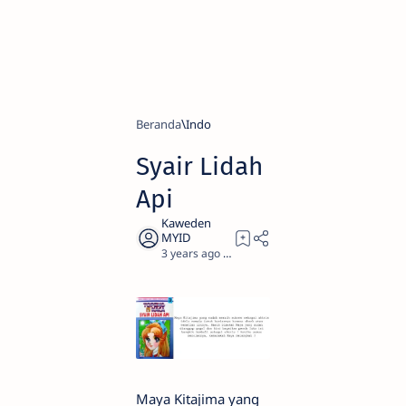
Beranda
Indo
Syair Lidah
Api
3 years ago
0
Maya Kitajima yang