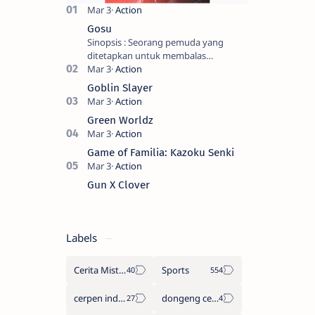
Gosu
Sinopsis : Seorang pemuda yang
ditetapkan untuk membalas
masternya, seorang seniman bela diri
kuat sekali yang dikhianati oleh anak
Goblin Slayer
buahn…
Green Worldz
Game of Familia: Kazoku Senki
Gun X Clover
Labels
Cerita Misteri
Sports
cerpen indonesia
dongeng cerita legenda