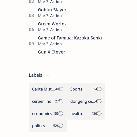
masternya, seorang seniman bela diri
kuat sekali yang dikhianati oleh anak
Goblin Slayer
buahn…
Green Worldz
Game of Familia: Kazoku Senki
Gun X Clover
Labels
Cerita Misteri
Sports
cerpen indonesia
dongeng cerita legenda
economics
health
politics