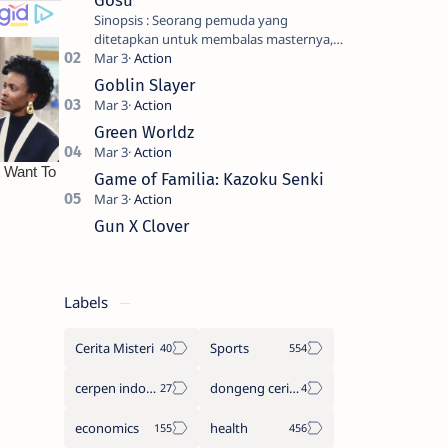
Gosu
Sinopsis : Seorang pemuda yang
ditetapkan untuk membalas masternya,
seorang seniman bela diri kuat sekali
yang dikhianati oleh anak buahn…
Goblin Slayer
Green Worldz
Game of Familia: Kazoku Senki
Gun X Clover
Labels
Cerita Misteri
Sports
cerpen indonesia
dongeng cerita legenda
economics
health