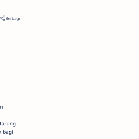
an
h
rtarung
k bagi