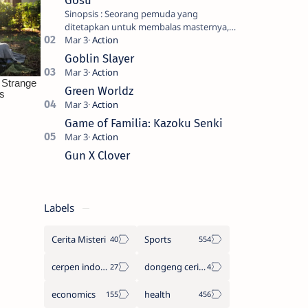
Gosu
Sinopsis : Seorang pemuda yang
ditetapkan untuk membalas masternya,
seorang seniman bela diri kuat sekali
yang dikhianati oleh anak buahn…
Goblin Slayer
Green Worldz
Game of Familia: Kazoku Senki
Gun X Clover
Labels
Cerita Misteri
Sports
cerpen indonesia
dongeng cerita legenda
economics
health