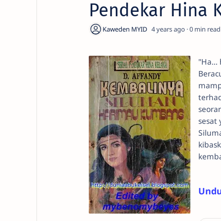
Pendekar Hina K
4 years ago
0
"Ha...
Berac
mampu
terhad
seora
sesat 
Silum
kibas
kemba
Und