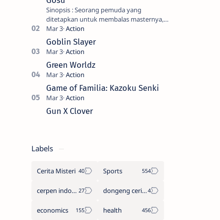
Gosu
Sinopsis : Seorang pemuda yang
ditetapkan untuk membalas masternya,
seorang seniman bela diri kuat sekali
yang dikhianati oleh anak buahn…
Goblin Slayer
Green Worldz
Game of Familia: Kazoku Senki
Gun X Clover
Labels
Cerita Misteri
Sports
cerpen indonesia
dongeng cerita legenda
economics
health