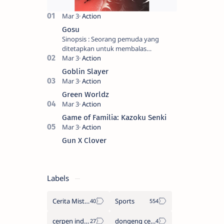
Gosu
Sinopsis : Seorang pemuda yang
ditetapkan untuk membalas
masternya, seorang seniman bela diri
kuat sekali yang dikhianati oleh anak
Goblin Slayer
buahn…
Green Worldz
Game of Familia: Kazoku Senki
Gun X Clover
Labels
Cerita Misteri
Sports
cerpen indonesia
dongeng cerita legenda